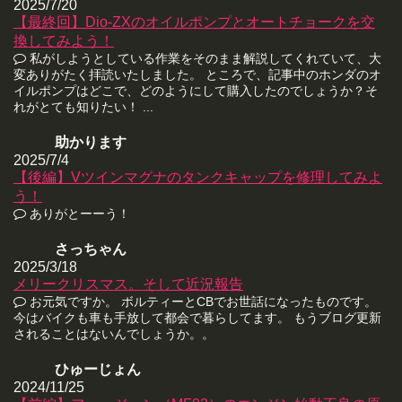
2025/7/20
【最終回】Dio-ZXのオイルポンプとオートチョークを交
換してみよう！
私がしようとしている作業をそのまま解説してくれていて、大
変ありがたく拝読いたしました。 ところで、記事中のホンダのオ
イルポンプはどこで、どのようにして購入したのでしょうか？そ
れがとても知りたい！ ...
助かります
2025/7/4
【後編】Vツインマグナのタンクキャップを修理してみよ
う！
ありがとーーう！
さっちゃん
2025/3/18
メリークリスマス。そして近況報告
お元気ですか。 ボルティーとCBでお世話になったものです。
今はバイクも車も手放して都会で暮らしてます。 もうブログ更新
されることはないんでしょうか。。
ひゅーじょん
2024/11/25