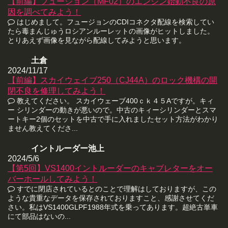
【前編】フュージョン（MF02）のエンジン始動不良の原
因を調べてみよう！
はじめまして。フュージョンのCDIコネクタ配線を検索してい
たら毒まんじゅうロシアンルーレットの画像がヒットしました。
とりあえず画像を見ながら配線してみようと思います。
土倉
2024/11/17
【前編】スカイウェイブ250（CJ44A）のロック機構の開
閉不良を修理してみよう！
教えてください。 スカイウェーブ400ｃｋ４５Aですが。キィ
ー シリンダーの動きが悪いので。中古のキィーシリンダーとスマ
ートキー2個のセットを中古で手に入れましたセット方法がわかり
ません教えてくださ...
イントルーダー池上
2024/5/6
【第5回】VS1400イントルーダーのキャブレターをオー
バーホールしてみよう！
すでに閉店されているとのことで理解はしておりますが、この
ような貴重なデータを保存されておりますこと、感謝させてくだ
さい。私はVS1400GLPF1988年式を乗ってあります。超絶古単車
にて部品はないの...