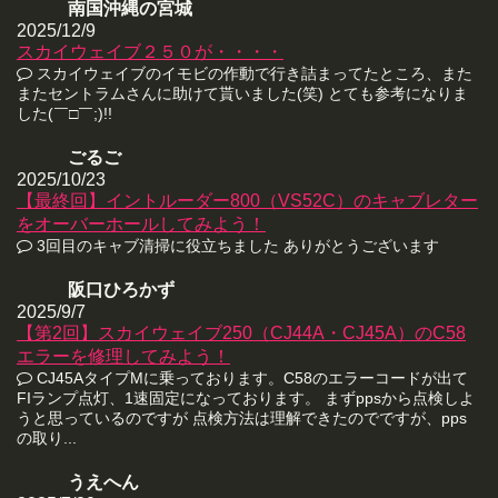
南国沖縄の宮城
2025/12/9
スカイウェイブ２５０が・・・・
スカイウェイブのイモビの作動で行き詰まってたところ、また
またセントラムさんに助けて貰いました(笑) とても参考になりま
した(￣□￣;)!!
ごるご
2025/10/23
【最終回】イントルーダー800（VS52C）のキャブレター
をオーバーホールしてみよう！
3回目のキャブ清掃に役立ちました ありがとうございます
阪口ひろかず
2025/9/7
【第2回】スカイウェイブ250（CJ44A・CJ45A）のC58
エラーを修理してみよう！
CJ45AタイプMに乗っております。C58のエラーコードが出て
FIランプ点灯、1速固定になっております。 まずppsから点検しよ
うと思っているのですが 点検方法は理解できたのでですが、pps
の取り...
うえへん