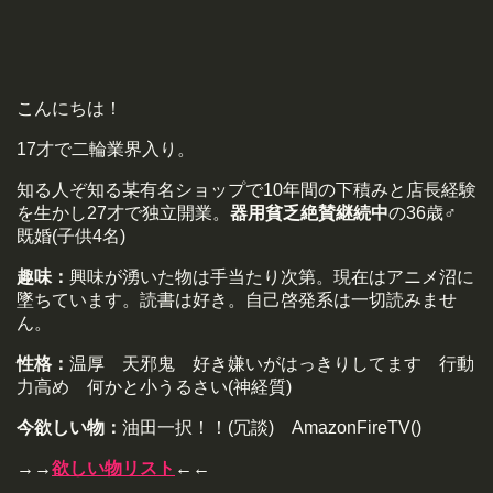
こんにちは！
17才で二輪業界入り。
知る人ぞ知る某有名ショップで10年間の下積みと店長経験
を生かし27才で独立開業。
器用貧乏絶賛継続中
の36歳♂
既婚(子供4名)
趣味：
興味が湧いた物は手当たり次第。現在はアニメ沼に
墜ちています。読書は好き。自己啓発系は一切読みませ
ん。
性格：
温厚 天邪鬼 好き嫌いがはっきりしてます 行動
力高め 何かと小うるさい(神経質)
今欲しい物：
油田一択！！(冗談) AmazonFireTV()
→→
欲しい物リスト
←←