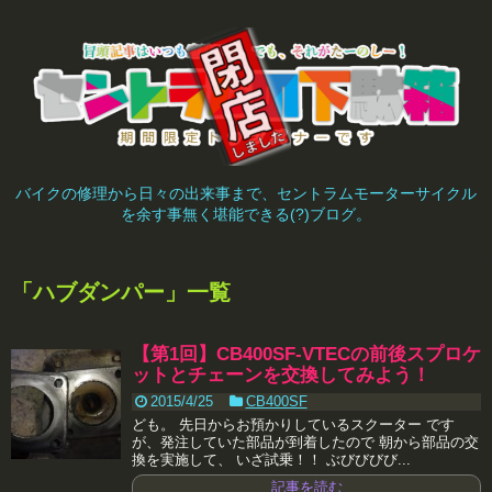
バイクの修理から日々の出来事まで、セントラムモーターサイクル
を余す事無く堪能できる(?)ブログ。
「
ハブダンパー
」
一覧
【第1回】CB400SF-VTECの前後スプロケ
ットとチェーンを交換してみよう！
2015/4/25
CB400SF
ども。 先日からお預かりしているスクーター です
が、発注していた部品が到着したので 朝から部品の交
換を実施して、 いざ試乗！！ ぶびびびび...
記事を読む