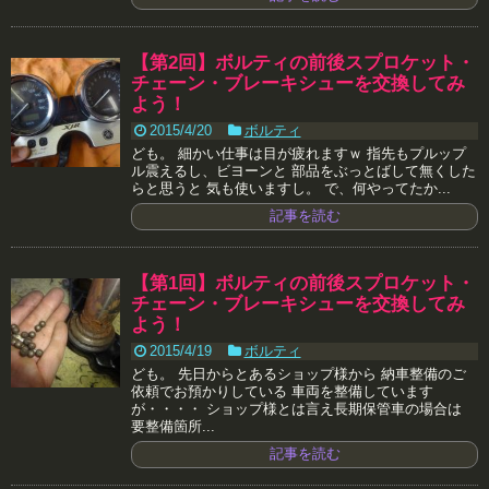
【第2回】ボルティの前後スプロケット・
チェーン・ブレーキシューを交換してみ
よう！
2015/4/20
ボルティ
ども。 細かい仕事は目が疲れますｗ 指先もプルップ
ル震えるし、ビヨーンと 部品をぶっとばして無くした
らと思うと 気も使いますし。 で、何やってたか...
記事を読む
【第1回】ボルティの前後スプロケット・
チェーン・ブレーキシューを交換してみ
よう！
2015/4/19
ボルティ
ども。 先日からとあるショップ様から 納車整備のご
依頼でお預かりしている 車両を整備しています
が・・・・ ショップ様とは言え長期保管車の場合は
要整備箇所...
記事を読む