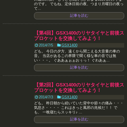
のです。 でもね、定休日前の夜、つまり月曜日の夜っ
て...
記事を読む
【第4回】GSX1400のリヤタイヤと前後ス
プロケットを交換してみよう！
2014/7/5
GSX1400
ども。 今日の夕方、遠くから聞こえる大音量の車の
音。 当店があるこの界隈で聞く様な車の音では無
い・・・。 ぐああぁぉぉおぅっ！ ぐわあぁ...
記事を読む
【第2回】GSX1400のリヤタイヤと前後ス
プロケットを交換してみよう！
2014/7/3
GSX1400
ども。 昨日朝から続いていた背中や節々の痛み・・・
気怠さ・・・・ これはきっと風邪の兆候だ！！ で
も、 一晩寝たらスッキリ♪ ...
記事を読む