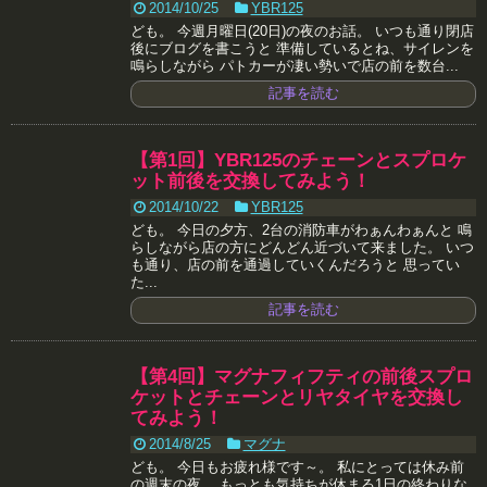
2014/10/25
YBR125
ども。 今週月曜日(20日)の夜のお話。 いつも通り閉店
後にブログを書こうと 準備しているとね、サイレンを
鳴らしながら パトカーが凄い勢いで店の前を数台...
記事を読む
【第1回】YBR125のチェーンとスプロケ
ット前後を交換してみよう！
2014/10/22
YBR125
ども。 今日の夕方、2台の消防車がわぁんわぁんと 鳴
らしながら店の方にどんどん近づいて来ました。 いつ
も通り、店の前を通過していくんだろうと 思ってい
た...
記事を読む
【第4回】マグナフィフティの前後スプロ
ケットとチェーンとリヤタイヤを交換し
てみよう！
2014/8/25
マグナ
ども。 今日もお疲れ様です～。 私にとっては休み前
の週末の夜。 もっとも気持ちが休まる1日の終わりな