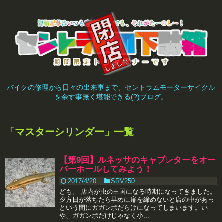
バイクの修理から日々の出来事まで、セントラムモーターサイクル
を余す事無く堪能できる(?)ブログ。
「
マスターシリンダー
」
一覧
【第9回】ルネッサのキャブレターをオー
バーホールしてみよう！
2017/4/20
SRV250
ども。 店内が虫の王国になる時期になってきました。
夕方日が落ちたら早めに扉を締めないと店の中があっ
という間にガガンボだらけになってしまいます。い
や、ガガンボだけじゃなく小...