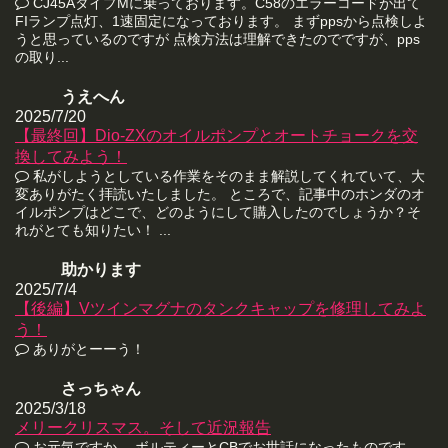
CJ45AタイプMに乗っております。C58のエラーコードが出て
FIランプ点灯、1速固定になっております。 まずppsから点検しよ
うと思っているのですが 点検方法は理解できたのでですが、pps
の取り...
うえへん
2025/7/20
【最終回】Dio-ZXのオイルポンプとオートチョークを交
換してみよう！
私がしようとしている作業をそのまま解説してくれていて、大
変ありがたく拝読いたしました。 ところで、記事中のホンダのオ
イルポンプはどこで、どのようにして購入したのでしょうか？そ
れがとても知りたい！ ...
助かります
2025/7/4
【後編】Vツインマグナのタンクキャップを修理してみよ
う！
ありがとーーう！
さっちゃん
2025/3/18
メリークリスマス。そして近況報告
お元気ですか。 ボルティーとCBでお世話になったものです。