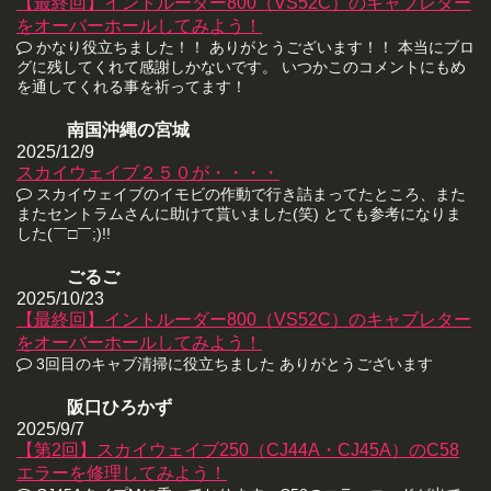
【最終回】イントルーダー800（VS52C）のキャブレター
をオーバーホールしてみよう！
かなり役立ちました！！ ありがとうございます！！ 本当にブロ
グに残してくれて感謝しかないです。 いつかこのコメントにもめ
を通してくれる事を祈ってます！
南国沖縄の宮城
2025/12/9
スカイウェイブ２５０が・・・・
スカイウェイブのイモビの作動で行き詰まってたところ、また
またセントラムさんに助けて貰いました(笑) とても参考になりま
した(￣□￣;)!!
ごるご
2025/10/23
【最終回】イントルーダー800（VS52C）のキャブレター
をオーバーホールしてみよう！
3回目のキャブ清掃に役立ちました ありがとうございます
阪口ひろかず
2025/9/7
【第2回】スカイウェイブ250（CJ44A・CJ45A）のC58
エラーを修理してみよう！