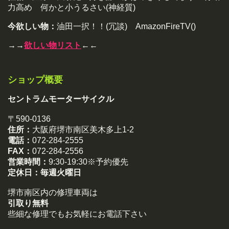
力高め 何かと小うるさい(神経質)
今欲しい物：
油田一択！！(冗談) AmazonFireTV()
→→
欲しい物リスト
←←
ショップ概要
セントラムモーターサイクル
〒590-0136
住所：
大阪府堺市南区美木多上1-2
電話：
072-284-2555
FAX：
072-284-2556
営業時間：
9:30-19:30※予約優先
定休日：
毎週火曜日
堺市南区内の修理車両は
引取り無料
些細な修理でもお気軽にお電話下さい