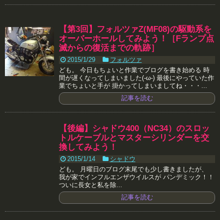
【第3回】フォルツァZ(MF08)の駆動系を
オーバーホールしてみよう！［Fランプ点
滅からの復活までの軌跡］
2015/1/29
フォルツァ
ども。 今日もちょいと作業でブログを書き始める 時
間が遅くなってしまいました(-ω-) 最後にやっていた作
業でちょいと手が 掛かってしまいましてね・・・...
記事を読む
【後編】シャドウ400（NC34）のスロッ
トルケーブルとマスターシリンダーを交
換してみよう！
2015/1/14
シャドウ
ども。 月曜日のブログ末尾でも少し書きましたが、
我が家でインフルエンザウイルスが パンデミック！！
ついに長女と私を除...
記事を読む