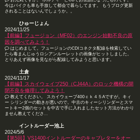
今はバイクも車も手放して都会で暮らしてます。 もうブログ更新
されることはないんでしょうか。。
ひゅーじょん
2024/11/25
【前編】フュージョン（MF02）のエンジン始動不良の原
因を調べてみよう！
はじめまして。フュージョンのCDIコネクタ配線を検索してい
たら毒まんじゅうロシアンルーレットの画像がヒットしました。
とりあえず画像を見ながら配線してみようと思います。
土倉
2024/11/17
【前編】スカイウェイブ250（CJ44A）のロック機構の開
閉不良を修理してみよう！
教えてください。 スカイウェーブ400ｃｋ４５Aですが。キィ
ー シリンダーの動きが悪いので。中古のキィーシリンダーとスマ
ートキー2個のセットを中古で手に入れましたセット方法がわかり
ません教えてくださ...
イントルーダー池上
2024/5/6
【第5回】VS1400イントルーダーのキャブレターをオー