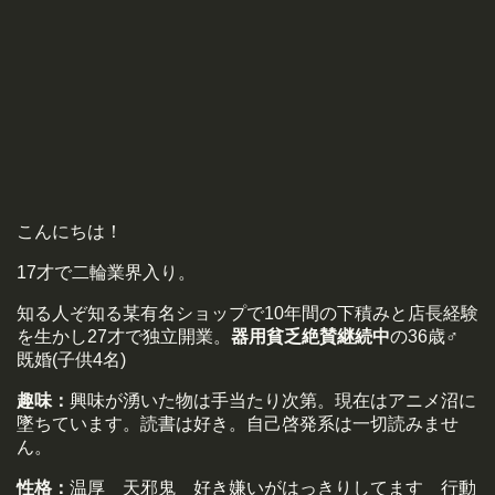
こんにちは！
17才で二輪業界入り。
知る人ぞ知る某有名ショップで10年間の下積みと店長経験
を生かし27才で独立開業。
器用貧乏絶賛継続中
の36歳♂
既婚(子供4名)
趣味：
興味が湧いた物は手当たり次第。現在はアニメ沼に
墜ちています。読書は好き。自己啓発系は一切読みませ
ん。
性格：
温厚 天邪鬼 好き嫌いがはっきりしてます 行動