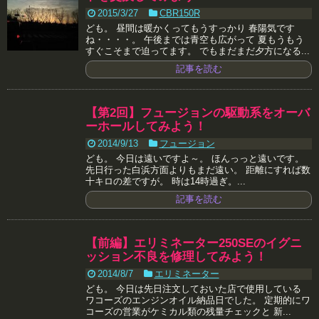
2015/3/27
CBR150R
ども。 昼間は暖かくってもうすっかり 春陽気です
ね・・・・。 午後までは青空も広がって 夏もうもう
すぐこそまで迫ってます。 でもまだまだ夕方になる...
記事を読む
【第2回】フュージョンの駆動系をオーバ
ーホールしてみよう！
2014/9/13
フュージョン
ども。 今日は遠いですよ～。 ほんっっと遠いです。
先日行った白浜方面よりもまだ遠い。 距離にすれば数
十キロの差ですが。 時は14時過ぎ。...
記事を読む
【前編】エリミネーター250SEのイグニ
ッション不良を修理してみよう！
2014/8/7
エリミネーター
ども。 今日は先日注文しておいた店で使用している
ワコーズのエンジンオイル納品日でした。 定期的にワ
コーズの営業がケミカル類の残量チェックと 新...