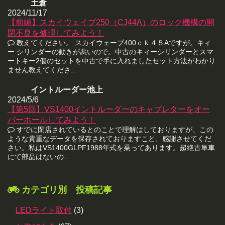
土倉
2024/11/17
【前編】スカイウェイブ250（CJ44A）のロック機構の開
閉不良を修理してみよう！
教えてください。 スカイウェーブ400ｃｋ４５Aですが。キィ
ー シリンダーの動きが悪いので。中古のキィーシリンダーとスマ
ートキー2個のセットを中古で手に入れましたセット方法がわかり
ません教えてくださ...
イントルーダー池上
2024/5/6
【第5回】VS1400イントルーダーのキャブレターをオー
バーホールしてみよう！
すでに閉店されているとのことで理解はしておりますが、この
ような貴重なデータを保存されておりますこと、感謝させてくだ
さい。私はVS1400GLPF1988年式を乗ってあります。超絶古単車
にて部品はないの...
カテゴリ別 投稿記事
LEDライト取付
(3)