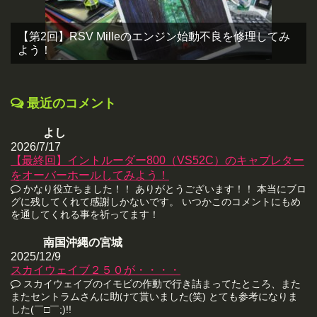
【第2回】RSV Milleのエンジン始動不良を修理してみ
よう！
最近のコメント
よし
2026/7/17
【最終回】イントルーダー800（VS52C）のキャブレター
をオーバーホールしてみよう！
かなり役立ちました！！ ありがとうございます！！ 本当にブロ
グに残してくれて感謝しかないです。 いつかこのコメントにもめ
を通してくれる事を祈ってます！
南国沖縄の宮城
2025/12/9
スカイウェイブ２５０が・・・・
スカイウェイブのイモビの作動で行き詰まってたところ、また
またセントラムさんに助けて貰いました(笑) とても参考になりま
した(￣□￣;)!!