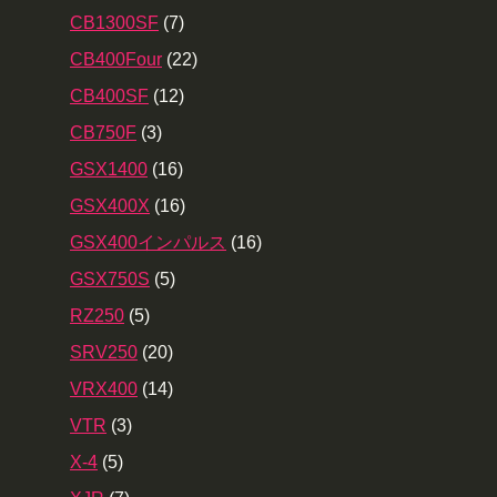
CB1300SF
(7)
CB400Four
(22)
CB400SF
(12)
CB750F
(3)
GSX1400
(16)
GSX400X
(16)
GSX400インパルス
(16)
GSX750S
(5)
RZ250
(5)
SRV250
(20)
VRX400
(14)
VTR
(3)
X-4
(5)