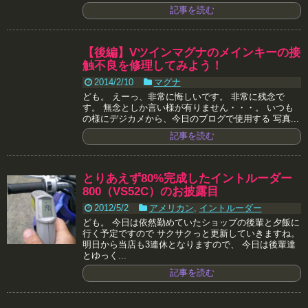
記事を読む
【後編】Vツインマグナのメインキーの接
触不良を修理してみよう！
2014/2/10
マグナ
ども。 えーっ、非常に悔しいです。 非常に残念で
す。 無念としか言い様が有りません・・・。 いつも
の様にデジカメから、今日のブログで使用する 写真...
記事を読む
とりあえず80%完成したイントルーダー
800（VS52C）のお披露目
2012/5/2
アメリカン
,
イントルーダー
ども。 今日は依然勤めていたショップの後輩と夕飯に
行く予定ですので サクサクっと更新していきますね。
明日から当店も3連休となりますので、 今日は後輩達
とゆっく...
記事を読む