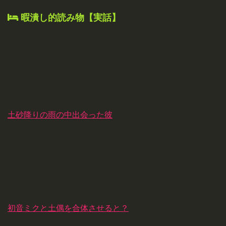
暇潰し的読み物【実話】
土砂降りの雨の中出会った彼
初音ミクと土偶を合体させると？