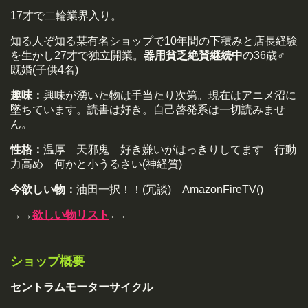
17才で二輪業界入り。
知る人ぞ知る某有名ショップで10年間の下積みと店長経験
を生かし27才で独立開業。
器用貧乏絶賛継続中
の36歳♂
既婚(子供4名)
趣味：
興味が湧いた物は手当たり次第。現在はアニメ沼に
墜ちています。読書は好き。自己啓発系は一切読みませ
ん。
性格：
温厚 天邪鬼 好き嫌いがはっきりしてます 行動
力高め 何かと小うるさい(神経質)
今欲しい物：
油田一択！！(冗談) AmazonFireTV()
→→
欲しい物リスト
←←
ショップ概要
セントラムモーターサイクル