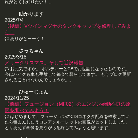
れがとても知りたい！ ...
助かります
2025/7/4
【後編】Vツインマグナのタンクキャップを修理してみよ
う！
ありがとーーう！
さっちゃん
2025/3/18
メリークリスマス。そして近況報告
お元気ですか。 ボルティーとCBでお世話になったものです。
今はバイクも車も手放して都会で暮らしてます。 もうブログ更新
されることはないんでしょうか。。
ひゅーじょん
2024/11/25
【前編】フュージョン（MF02）のエンジン始動不良の原
因を調べてみよう！
はじめまして。フュージョンのCDIコネクタ配線を検索してい
たら毒まんじゅうロシアンルーレットの画像がヒットしました。
とりあえず画像を見ながら配線してみようと思います。