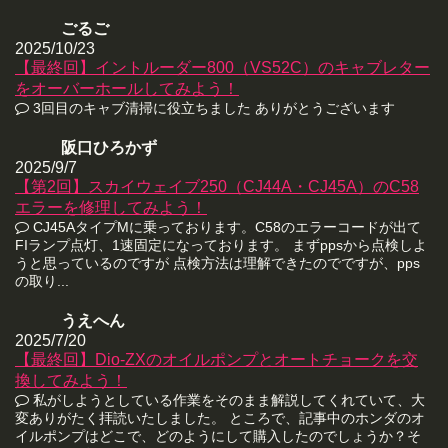
ごるご
2025/10/23
【最終回】イントルーダー800（VS52C）のキャブレター
をオーバーホールしてみよう！
3回目のキャブ清掃に役立ちました ありがとうございます
阪口ひろかず
2025/9/7
【第2回】スカイウェイブ250（CJ44A・CJ45A）のC58
エラーを修理してみよう！
CJ45AタイプMに乗っております。C58のエラーコードが出て
FIランプ点灯、1速固定になっております。 まずppsから点検しよ
うと思っているのですが 点検方法は理解できたのでですが、pps
の取り...
うえへん
2025/7/20
【最終回】Dio-ZXのオイルポンプとオートチョークを交
換してみよう！
私がしようとしている作業をそのまま解説してくれていて、大
変ありがたく拝読いたしました。 ところで、記事中のホンダのオ
イルポンプはどこで、どのようにして購入したのでしょうか？そ