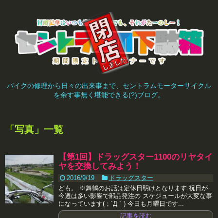
バイクの修理から日々の出来事まで、セントラムモーターサイクル
を余す事無く堪能できる(?)ブログ。
「
写真
」
一覧
【第1回】ドラッグスター1100のリヤタイ
ヤを交換してみよう！
2016/9/19
ドラッグスター
ども。 ※舞鶴のお話は定休日明けとなります 祝日が
今週は多い影響で部品発注の スケジュールが大変な事
になっています(；´Д｀) 今日も月曜日です...
記事を読む