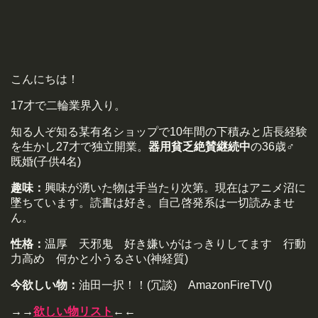
こんにちは！
17才で二輪業界入り。
知る人ぞ知る某有名ショップで10年間の下積みと店長経験
を生かし27才で独立開業。
器用貧乏絶賛継続中
の36歳♂
既婚(子供4名)
趣味：
興味が湧いた物は手当たり次第。現在はアニメ沼に
墜ちています。読書は好き。自己啓発系は一切読みませ
ん。
性格：
温厚 天邪鬼 好き嫌いがはっきりしてます 行動
力高め 何かと小うるさい(神経質)
今欲しい物：
油田一択！！(冗談) AmazonFireTV()
→→
欲しい物リスト
←←