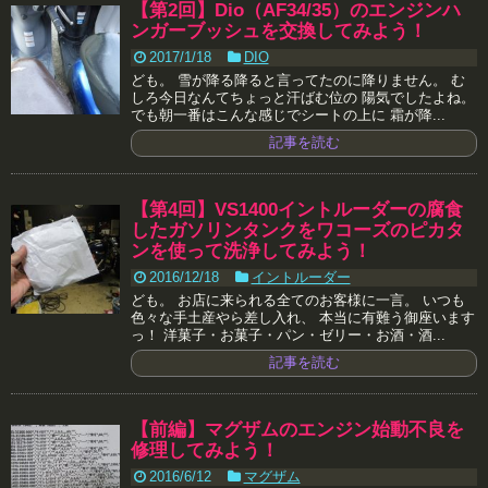
【第2回】Dio（AF34/35）のエンジンハ
ンガーブッシュを交換してみよう！
2017/1/18
DIO
ども。 雪が降る降ると言ってたのに降りません。 む
しろ今日なんてちょっと汗ばむ位の 陽気でしたよね。
でも朝一番はこんな感じでシートの上に 霜が降...
記事を読む
【第4回】VS1400イントルーダーの腐食
したガソリンタンクをワコーズのピカタ
ンを使って洗浄してみよう！
2016/12/18
イントルーダー
ども。 お店に来られる全てのお客様に一言。 いつも
色々な手土産やら差し入れ、 本当に有難う御座います
っ！ 洋菓子・お菓子・パン・ゼリー・お酒・酒...
記事を読む
【前編】マグザムのエンジン始動不良を
修理してみよう！
2016/6/12
マグザム