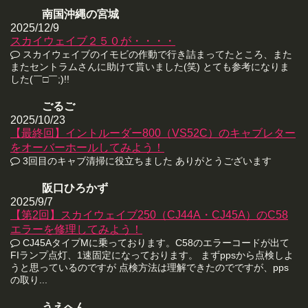
南国沖縄の宮城
2025/12/9
スカイウェイブ２５０が・・・・
スカイウェイブのイモビの作動で行き詰まってたところ、また
またセントラムさんに助けて貰いました(笑) とても参考になりま
した(￣□￣;)!!
ごるご
2025/10/23
【最終回】イントルーダー800（VS52C）のキャブレター
をオーバーホールしてみよう！
3回目のキャブ清掃に役立ちました ありがとうございます
阪口ひろかず
2025/9/7
【第2回】スカイウェイブ250（CJ44A・CJ45A）のC58
エラーを修理してみよう！
CJ45AタイプMに乗っております。C58のエラーコードが出て
FIランプ点灯、1速固定になっております。 まずppsから点検しよ
うと思っているのですが 点検方法は理解できたのでですが、pps
の取り...
うえへん