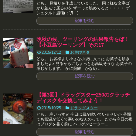
ども。 見積りを作成していました。 同じ様な文字ば
かり並んで居るのを ずーっと眺めてると・・・・ ゲ
シュタルト崩壊(；´Д｀) ...
記事を読む
晩秋の候、ツーリングの結果報告をば！
【小豆島ツーリング】その17
2015/12/12
お遊びネタ
ども。 お客様より小さな小袋に入った お菓子を頂き
ましたよ♪ 見るからにちょっとお高級そうな お菓子の
感じがします。 かに煎餅 かなめ ...
記事を読む
【第3回】ドラッグスター250のクラッチ
ディスクを交換してみよう！
2015/10/25
ドラッグスター
ども。 寒いっすｗ 今日は風が吹いているせいか 昼間
でも気温が低くて寒いのなんのって。 だから今日の夜
はブログを書く前に ハロゲンヒーター...
記事を読む