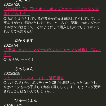
2025/7/20
【最終回】Dio-ZXのオイルポンプとオートチョークを交
換してみよう！
私がしようとしている作業をそのまま解説してくれていて、大
変ありがたく拝読いたしました。 ところで、記事中のホンダのオ
イルポンプはどこで、どのようにして購入したのでしょうか？そ
れがとても知りたい！ ...
助かります
2025/7/4
【後編】Vツインマグナのタンクキャップを修理してみよ
う！
ありがとーーう！
さっちゃん
2025/3/18
メリークリスマス。そして近況報告
お元気ですか。 ボルティーとCBでお世話になったものです。
今はバイクも車も手放して都会で暮らしてます。 もうブログ更新
されることはないんでしょうか。。
ひゅーじょん
2024/11/25