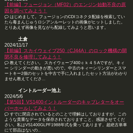
【前編】フュージョン（MF02）のエンジン始動不良の原
因を調べてみよう！
はじめまして。フュージョンのCDIコネクタ配線を検索してい
たら毒まんじゅうロシアンルーレットの画像がヒットしました。
とりあえず画像を見ながら配線してみようと思います。
土倉
2024/11/17
【前編】スカイウェイブ250（CJ44A）のロック機構の開
閉不良を修理してみよう！
教えてください。 スカイウェーブ400ｃｋ４５Aですが。キィ
ー シリンダーの動きが悪いので。中古のキィーシリンダーとスマ
ートキー2個のセットを中古で手に入れましたセット方法がわかり
ません教えてくださ...
イントルーダー池上
2024/5/6
【第5回】VS1400イントルーダーのキャブレターをオー
バーホールしてみよう！
すでに閉店されているとのことで理解はしておりますが、この
ような貴重なデータを保存されておりますこと、感謝させてくだ
さい。私はVS1400GLPF1988年式を乗ってあります。超絶古単車
にて部品はないの...