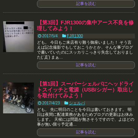
記事を読む
【第3回】FJR1300の集中アース不良を修
理してみよう！
2017/5/4
FJR1300
ども。 今日もご来店有り難う御座いました！ そう言
えば記念撮影でもしておこうかとか、そんな事ブログ
で書いていたのにスッカリこっきり失念しておりまし
た(;´Д`) まぁ...
記事を読む
【第1回】スーパーシェルパにヘッドライ
トスイッチと電源（USB/シガー）取出し
を取付けてみよう！
2017/4/23
シェルパ
ども。 先に明日のことを今日は書いておきます。 明
日は夜間に配達業務があるためブログの更新はお休み
します。 天候には問題が無さそうですので、よほどの
事が無い限り予定通...
記事を読む