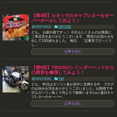
【第4回】ルネッサのキャブレターをオー
バーホールしてみよう！
2017/4/13
SRV250
ども。 お疲れ様ですっ！ 今日もたくさんのお客様に
ご来店頂きありがとうございます。 閉店のお知らせを
出して13日経ちました。 毎日、 「記事見てびっくり
し...
記事を読む
【第9回】TW225のシリンダーヘッドから
の異音を修理してみよう！
2017/3/24
TW
ども。 昨日はガソリン臭が店中に充満する中、ブログ
のお休みを頂きありがとうございました。お陰様で今
日もガソリン臭くて何よりで御座います(-ω-) 連日キャ
ブレターのオーバー...
記事を読む