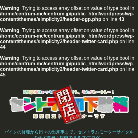
Warning
: Trying to access array offset on value of type bool in
/home/centrum-mc/centrum.jp/public_html/wordpress/wp-
content/themes/simplicity2/header-ogp.php
on line
43
Warning
: Trying to access array offset on value of type bool in
/home/centrum-mc/centrum.jp/public_html/wordpress/wp-
content/themes/simplicity2/header-twitter-card.php
on line
44
Warning
: Trying to access array offset on value of type bool in
/home/centrum-mc/centrum.jp/public_html/wordpress/wp-
content/themes/simplicity2/header-twitter-card.php
on line
45
バイクの修理から日々の出来事まで、セントラムモーターサイクル
を余す事無く堪能できる(?)ブログ。