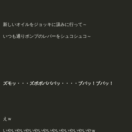
新しいオイルをジョッキに汲みに行って～
いつも通りポンプのレバーをシュコシュコ～
ズモッ・・・ズボボバババッ・・・・ブバッ！ブバッ！
えｗ
いやいやいやいやいやいやいやいやいやいやｗ