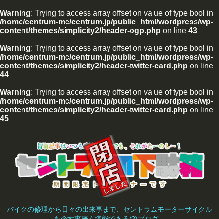
Warning
: Trying to access array offset on value of type bool in
/home/centrum-mc/centrum.jp/public_html/wordpress/wp-
content/themes/simplicity2/header-ogp.php
on line
43
Warning
: Trying to access array offset on value of type bool in
/home/centrum-mc/centrum.jp/public_html/wordpress/wp-
content/themes/simplicity2/header-twitter-card.php
on line
44
Warning
: Trying to access array offset on value of type bool in
/home/centrum-mc/centrum.jp/public_html/wordpress/wp-
content/themes/simplicity2/header-twitter-card.php
on line
45
バイクの修理から日々の出来事まで、セントラムモーターサイクル
を余す事無く堪能できる(?)ブログ。