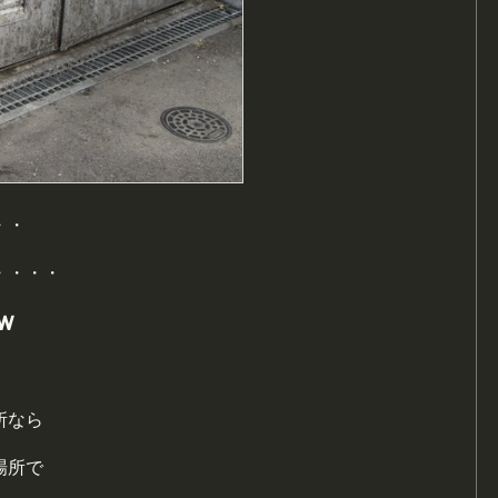
・・
・・・・
ｗ
所なら
場所で