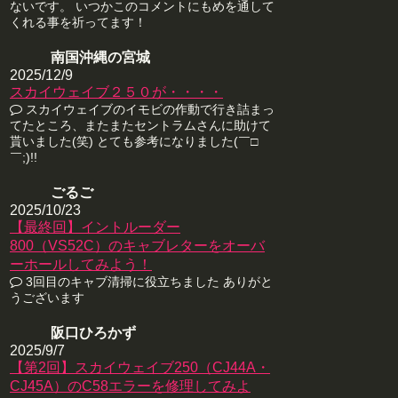
ないです。 いつかこのコメントにもめを通して
くれる事を祈ってます！
南国沖縄の宮城
2025/12/9
スカイウェイブ２５０が・・・・
スカイウェイブのイモビの作動で行き詰まっ
てたところ、またまたセントラムさんに助けて
貰いました(笑) とても参考になりました(￣□
￣;)!!
ごるご
2025/10/23
【最終回】イントルーダー
800（VS52C）のキャブレターをオーバ
ーホールしてみよう！
3回目のキャブ清掃に役立ちました ありがと
うございます
阪口ひろかず
2025/9/7
【第2回】スカイウェイブ250（CJ44A・
CJ45A）のC58エラーを修理してみよ