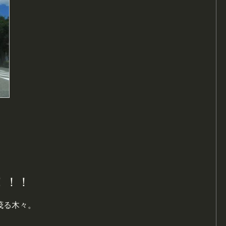
！！！
茂る木々。