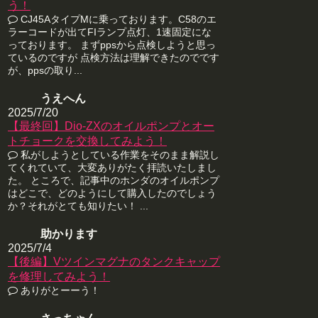
う！
CJ45AタイプMに乗っております。C58のエ
ラーコードが出てFIランプ点灯、1速固定にな
っております。 まずppsから点検しようと思っ
ているのですが 点検方法は理解できたのでです
が、ppsの取り...
うえへん
2025/7/20
【最終回】Dio-ZXのオイルポンプとオー
トチョークを交換してみよう！
私がしようとしている作業をそのまま解説し
てくれていて、大変ありがたく拝読いたしまし
た。 ところで、記事中のホンダのオイルポンプ
はどこで、どのようにして購入したのでしょう
か？それがとても知りたい！ ...
助かります
2025/7/4
【後編】Vツインマグナのタンクキャップ
を修理してみよう！
ありがとーーう！