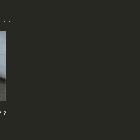
・・・
？？