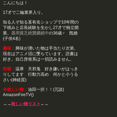
こんにちは！
17才で二輪業界入り。
知る人ぞ知る某有名ショップで10年間の
下積みと店長経験を生かし27才で独立開
業。
器用貧乏絶賛継続中
の36歳♂ 既婚
(子供4名)
趣味：
興味が湧いた物は手当たり次第。
現在はアニメ沼に墜ちています。読書は
好き。自己啓発系は一切読みません。
性格：
温厚 天邪鬼 好き嫌いがはっき
りしてます 行動力高め 何かと小うる
さい(神経質)
今欲しい物：
油田一択！！(冗談)
AmazonFireTV()
→→
欲しい物リスト
←←