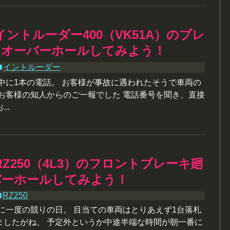
イントルーダー400（VK51A）のブレ
をオーバーホールしてみよう！
イントルーダー
中に1本の電話。 お客様が事故に遇われたそうで車両の
※お客様の知人からのご一報でした 電話番号を聞き、直接
..
RZ250（4L3）のフロントブレーキ廻
バーホールしてみよう！
RZ250
に一度の競りの日。 目当ての車両はとりあえず1台落札
ましたがね、 予定外というか中途半端な時間が朝一番に