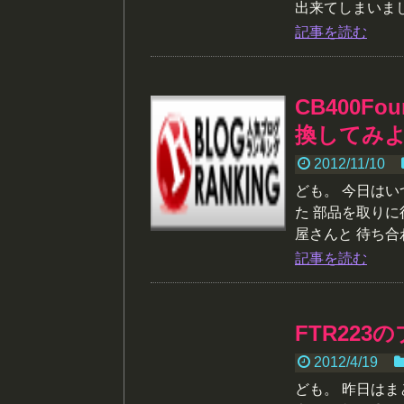
出来てしまいました
記事を読む
CB400F
換してみ
2012/11/10
ども。 今日は
た 部品を取りに
屋さんと 待ち合
記事を読む
FTR22
2012/4/19
ども。 昨日は