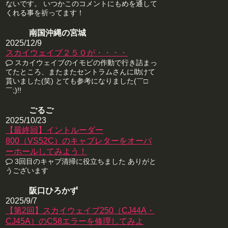
ないです。 いつかこのコメントにもめを通して
くれる事を祈ってます！
南国沖縄の宮城
2025/12/9
スカイウェイブ２５０が・・・・
スカイウェイブのイモビの作動で行き詰まっ
てたところ、またまたセントラムさんに助けて
貰いました(笑) とても参考になりました(￣□
￣;)!!
ごるご
2025/10/23
【最終回】イントルーダー
800（VS52C）のキャブレターをオーバ
ーホールしてみよう！
3回目のキャブ清掃に役立ちました ありがと
うございます
阪口ひろかず
2025/9/7
【第2回】スカイウェイブ250（CJ44A・
CJ45A）のC58エラーを修理してみよ