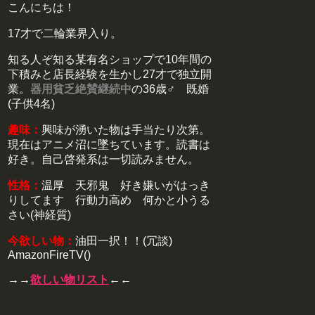
こんにちは！
17才で二輪業界入り。
知る人ぞ知る某有名ショップで10年間の
下積みと店長経験を生かし27才で独立開
業。
器用貧乏絶賛継続中
の36歳♂ 既婚
(子供4名)
趣味：
興味が湧いた物は手当たり次第。
現在はアニメ沼に墜ちています。読書は
好き。自己啓発系は一切読みません。
性格：
温厚 天邪鬼 好き嫌いがはっき
りしてます 行動力高め 何かと小うる
さい(神経質)
今欲しい物：
油田一択！！(冗談)
AmazonFireTV()
→→
欲しい物リスト
←←