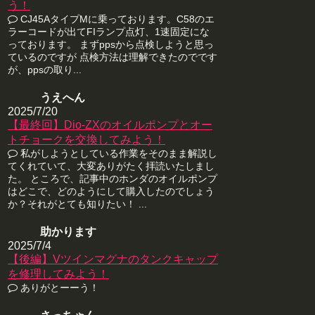
う！
CJ45AタイプMに乗っております。C58のエ
ラーコードが出てFIランプ点灯、1速固定にな
っております。 まずppsから点検しようと思っ
ているのですが 点検方法は理解できたのでです
が、ppsの取り...
うえへん
2025/7/20
【最終回】Dio-ZXのオイルポンプとオー
トチョークを交換してみよう！
私がしようとしている作業をそのまま解説し
てくれていて、大変ありがたく拝読いたしまし
た。 ところで、記事中のホンダのオイルポンプ
はどこで、どのようにして購入したのでしょう
か？それがとても知りたい！ ...
助かります
2025/7/4
【後編】Vツインマグナのタンクキャップ
を修理してみよう！
ありがとーーう！