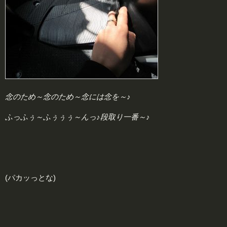
念のため～念のため～念には念を～♪
ふっふぅ～ふぅぅぅ～んっ♪段取り一番～♪
(パカッっとな)