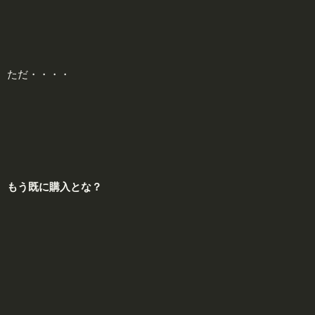
ただ・・・・
もう既に
購
入とな？