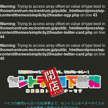
Warning
: Trying to access array offset on value of type bool in
/home/centrum-mc/centrum.jp/public_html/wordpress/wp-
content/themes/simplicity2/header-ogp.php
on line
43
Warning
: Trying to access array offset on value of type bool in
/home/centrum-mc/centrum.jp/public_html/wordpress/wp-
content/themes/simplicity2/header-twitter-card.php
on line
44
Warning
: Trying to access array offset on value of type bool in
/home/centrum-mc/centrum.jp/public_html/wordpress/wp-
content/themes/simplicity2/header-twitter-card.php
on line
45
バイクの修理から日々の出来事まで、セントラムモーターサイクル
を余す事無く堪能できる(?)ブログ。